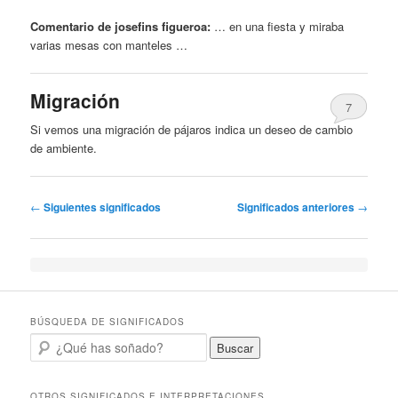
Comentario de josefins figueroa:
… en una fiesta
y
miraba
varias mesas con manteles …
Migración
7
Si vemos una migración de pájaros indica un
deseo
de cambio
de ambiente.
Post navigation
←
Siguientes significados
Significados anteriores
→
BÚSQUEDA DE SIGNIFICADOS
Buscar
OTROS SIGNIFICADOS E INTERPRETACIONES