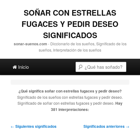
SOÑAR CON ESTRELLAS
FUGACES Y PEDIR DESEO
SIGNIFICADOS
sonar-suenos.com
- Diccionario de los sueños, Significado de los
sueños, Interpretación de los sueños
Main menu
Search
Skip to primary content
Skip to secondary content
Inicio
¿Qué significa soñar con
estrellas fugaces y pedir deseo
?
Significado de los sueños con
estrellas fugaces y pedir deseo
.
Significado de soñar con
estrellas fugaces y pedir deseo
.
Hay
381 interpretaciones:
Post navigation
←
Siguientes significados
Significados anteriores
→