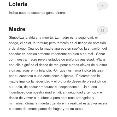
Lotería
6
Indica nuestro
deseo
de ganar dinero.
Madre
83
Simboliza la vida
y
la muerte. La madre es la seguridad, el
abrigo, el calor, la ternura; pero también es el riesgo de opresión
y
de ahogo. Cuando la madre aparece en sueños la situación del
soñador es particularmente importante en bien o en mal. -Soñar
con nuestra madre revela estados de profunda ansiedad. -Viajar
con ella significa el
deseo
de recuperar ciertas claves de nuestra
vida ancladas en la infancia. -Oír que nos llama indica tristeza
por su ausencia o una conciencia culpable. -Pelearse con la
madre implica la necesidad
y
el profundo
deseo
de prescindir de
su tutela, de adquirir madurez e independencia. -Un sueño
incestuoso con nuestra madre indica inseguridad
y
temor,
y
el
deseo
de volver a la infancia para sentirnos protegidos
y
mimados. -Soñarla muerta cuando en la realidad está viva revela
el
deseo
de emanciparse del hogar
y
de su tutela.