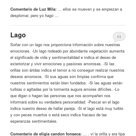
Comentario de Luz Mila:
… ellos se mueven
y
se empiezan a
desplomar, pero yo hago …
Lago
11
Soñar con un lago nos proporciona información sobre nuestras
emociones. -Un lago rodeado por abundante vegetación aumenta
el significado de vida
y
sentimentalidad e indica el
deseo
de
exteriorizar
y
vivir emociones
y
pasiones amorosas. -Si las
orillas son áridas indica el temor a no conseguir realizar nuestros
deseos amorosos. -Si sus aguas son limpias confirma que
nuestros sentimientos están bien fundados. -Si las aguas están
turbias o agitadas por la tormenta augura amores difíciles. -Lo
que digan o hagan las personas que nos acompañen nos
informará sobre su verdadera personalidad. -Pescar en el lago
indica nuestro
deseo
de hallar pareja. -Si el lago está muy turbio
y
con peces muertos o está seco indica fracaso de las
esperanzas sentimentales.
Comentario de eligia candon fonseca:
… . vi la orilla
y
era tipa