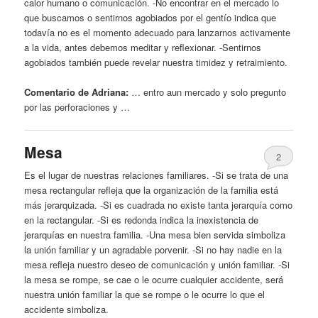
calor humano o comunicación. -No encontrar en el mercado lo
que buscamos o sentirnos agobiados por el gentío indica que
todavía no es el momento adecuado para lanzarnos activamente
a la vida, antes debemos meditar
y
reflexionar. -Sentirnos
agobiados también puede revelar nuestra timidez
y
retraimiento.
Comentario de Adriana:
… entro aun mercado
y
solo pregunto
por las perforaciones
y
…
Mesa
2
Es el lugar de nuestras relaciones familiares. -Si se trata de una
mesa rectangular refleja que la organización de la familia está
más jerarquizada. -Si es cuadrada no existe tanta jerarquía como
en la rectangular. -Si es redonda indica la inexistencia de
jerarquías en nuestra familia. -Una mesa bien servida simboliza
la unión familiar
y
un agradable porvenir. -Si no hay nadie en la
mesa refleja nuestro
deseo
de comunicación
y
unión familiar. -Si
la mesa se rompe, se cae o le ocurre cualquier accidente, será
nuestra unión familiar la que se rompe o le ocurre lo que el
accidente simboliza.