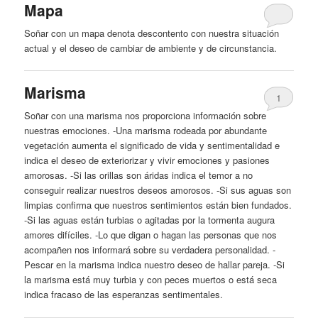
Mapa
Soñar con un mapa denota descontento con nuestra situación
actual
y
el
deseo
de cambiar de ambiente
y
de circunstancia.
Marisma
1
Soñar con una marisma nos proporciona información sobre
nuestras emociones. -Una marisma rodeada por abundante
vegetación aumenta el significado de vida
y
sentimentalidad e
indica el
deseo
de exteriorizar
y
vivir emociones
y
pasiones
amorosas. -Si las orillas son áridas indica el temor a no
conseguir realizar nuestros deseos amorosos. -Si sus aguas son
limpias confirma que nuestros sentimientos están bien fundados.
-Si las aguas están turbias o agitadas por la tormenta augura
amores difíciles. -Lo que digan o hagan las personas que nos
acompañen nos informará sobre su verdadera personalidad. -
Pescar en la marisma indica nuestro
deseo
de hallar pareja. -Si
la marisma está muy turbia
y
con peces muertos o está seca
indica fracaso de las esperanzas sentimentales.