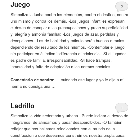
Juego
2
Simboliza la lucha contra los elementos, contra el destino, contra
uno mismo
y
contra los demás. -Los juegos infantiles expresan
el
deseo
de escapar a las preocupaciones
y
proan superficialidad
y
, alegría
y
armonía familiar. -Los juegos de azar, pérdidas
y
decepciones. -Los de habilidad
y
cálculo serán buenos o malos
dependiendo del resultado de los mismos. -Contemplar el juego
sin participar en él indica indiferencia e indolencia. -Si el jugador
es padre de familia, irresponsabilidad. -Si hace trampas,
inmoralidad
y
falta de adaptación a las normas sociales.
Comentario de sandra:
… cuidando ese lugar
y
yo le dije a mi
herma no consiga una …
Ladrillo
1
Simboliza la vida sedentaria
y
urbana. -Puede indicar el
deseo
de
integrarnos, de afincarnos
y
pasar desapercibidos. -O también
reflejar que nos hallamos relacionados con el mundo de la
construcción o que deseamos construirnos nuestra propia casa.