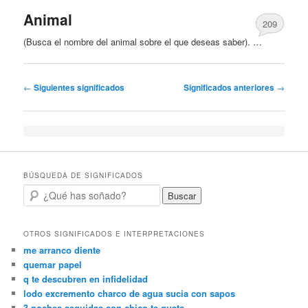
Animal
209
(Busca el nombre del animal sobre el que deseas saber). …
Post navigation
←
Siguientes significados
Significados anteriores
→
BÚSQUEDA DE SIGNIFICADOS
Buscar
OTROS SIGNIFICADOS E INTERPRETACIONES
me arranco diente
quemar papel
q te descubren en infidelidad
lodo excremento charco de agua sucia con sapos
3 noches seguidas con chico te gusta