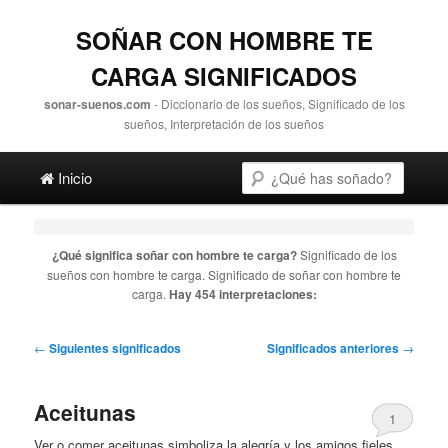
SOÑAR CON HOMBRE TE
CARGA SIGNIFICADOS
sonar-suenos.com
- Diccionario de los sueños, Significado de los
sueños, Interpretación de los sueños
Main menu
Search
Skip to primary content
Skip to secondary content
Inicio
¿Qué significa soñar con
hombre te carga
?
Significado de los
sueños con
hombre te carga
. Significado de soñar con
hombre te
carga
.
Hay 454 interpretaciones:
Post navigation
←
Siguientes significados
Significados anteriores
→
Aceitunas
1
Ver o comer aceitunas simboliza la alegría y los amigos fieles.