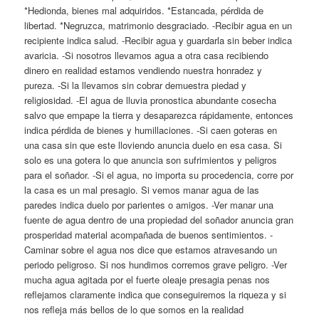
*Hedionda, bienes mal adquiridos. *Estancada, pérdida de
libertad. *Negruzca, matrimonio desgraciado. -Recibir agua en un
recipiente indica salud. -Recibir agua y guardarla sin beber indica
avaricia. -Si nosotros llevamos agua a otra casa recibiendo
dinero en realidad estamos vendiendo nuestra honradez y
pureza. -Si la llevamos sin cobrar demuestra piedad y
religiosidad. -El agua de lluvia pronostica abundante cosecha
salvo que empape la tierra y desaparezca rápidamente, entonces
indica pérdida de bienes y humillaciones. -Si caen goteras en
una casa sin que este lloviendo anuncia duelo en esa casa. Si
solo es una gotera lo que anuncia son sufrimientos y peligros
para el soñador. -Si el agua, no importa su procedencia, corre por
la casa es un mal presagio. Si vemos manar agua de las
paredes indica duelo por parientes o amigos. -Ver manar una
fuente de agua dentro de una propiedad del soñador anuncia gran
prosperidad material acompañada de buenos sentimientos. -
Caminar sobre el agua nos dice que estamos atravesando un
periodo peligroso. Si nos hundimos corremos grave peligro. -Ver
mucha agua agitada por el fuerte oleaje presagia penas nos
reflejamos claramente indica que conseguiremos la riqueza y si
nos refleja más bellos de lo que somos en la realidad