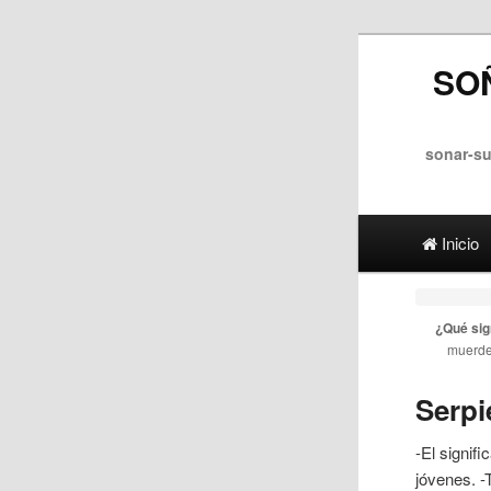
SO
sonar-s
Main menu
Skip to
Skip to
Inicio
¿Qué sig
muerde
Serpi
-El signif
jóvenes. -