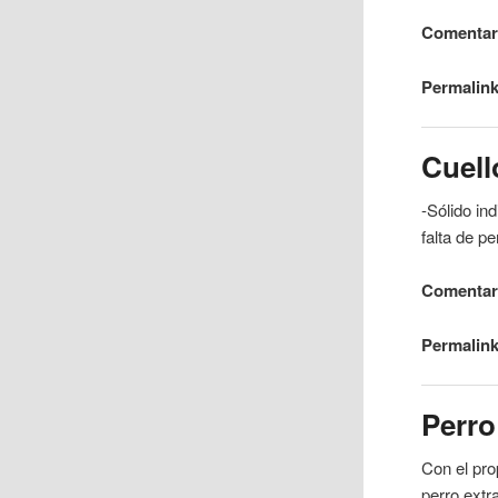
Comentari
Permalink
Cuell
-Sólido in
falta de p
Comentari
Permalink
Perro
Con el pro
perro extr