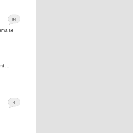
64
lema se
 mi …
4