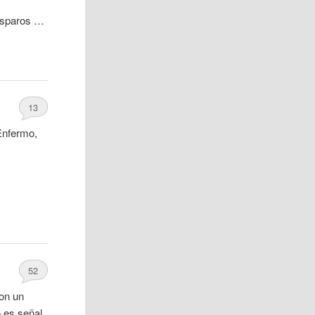
isparos …
13
-Enfermo,
52
Con un
o es señal