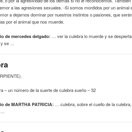
de
, o por la agresividad de los demás si no le reconocemos. También
 temor a las agresiones sexuales. -Si somos mordidos por un animal 
 temor a dejarnos dominar por nuestros instintos o pasiones, que será
as por el animal que nos
muerde
.
io de mercedes delgado:
… ver la culebra lo
muerde
y se despierta
 y se …
bra
RPIENTE
).
ra – un número de la suerte de culebra sueño – 32
io de MARTHA PATRICIA:
… culebra, sobre el
cuello
de la culebra,
, …