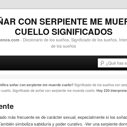
ÑAR CON SERPIENTE ME MUE
CUELLO SIGNIFICADOS
uenos.com
- Diccionario de los sueños, Significado de los sueños, Inte
de los sueños
Search
 primary content
 secondary content
nifica soñar con
serpiente me muerde cuello
?
Significado de los sueños con
ser
 cuello
. Significado de soñar con
serpiente me muerde cuello
.
Hay 220 interpreta
ente
icado más frecuente es de carácter sexual, especialmente si los soñ
También simboliza sabiduría y poder curativo. -Ver una
serpiente
dorm