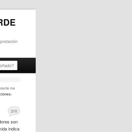
RDE
rpretación
piente me
ciones:
210
adores son
ida indica