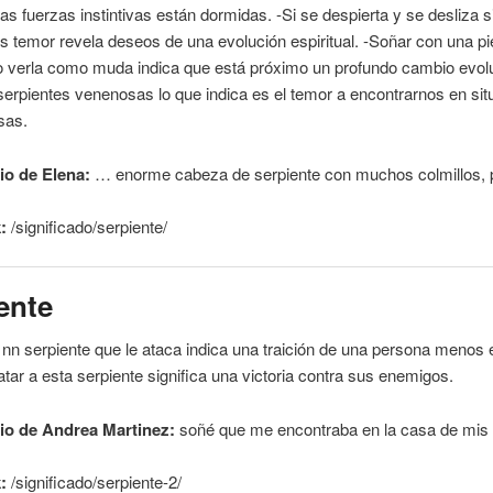
as fuerzas instintivas están dormidas. -Si se despierta y se desliza s
s temor revela deseos de una evolución espiritual. -Soñar con una pi
 verla como muda indica que está próximo un profundo cambio evolut
erpientes venenosas lo que indica es el temor a encontrarnos en si
sas.
o de Elena:
… enorme cabeza de
serpiente
con muchos colmillos, 
:
/significado/
serpiente
/
ente
 nn
serpiente
que le ataca indica una traición de una persona menos
atar a esta
serpiente
significa una victoria contra sus enemigos.
o de Andrea Martinez:
soñé que
me
encontraba en la casa de mi
:
/significado/
serpiente
-2/