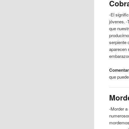
Cobr
-El signif
jóvenes. -
que nuestr
producirno
serpiente
o
aparecen s
embarazo
Comentari
que pued
Mord
-Morder a
numerosos 
mordemos.