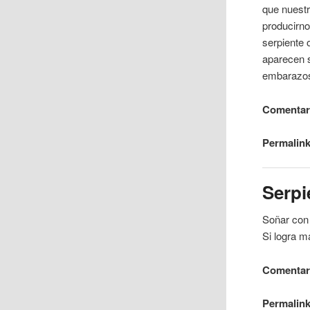
que nuestr
producirno
serpiente
o
aparecen s
embarazo
Comentari
Permalink
Serpi
Soñar con
Si logra m
Comentari
Permalink