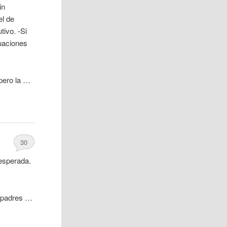
in
el de
ivo. -Si
tuaciones
pero la …
30
 esperada.
s padres …