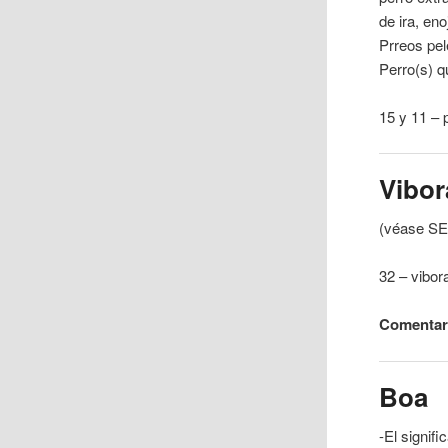
de ira, en
Prreos pe
Perro(s) q
15 y 11 – 
Vibor
(véase
SE
32 – vibor
Comentar
Boa
-El signif