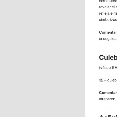
nos
muer
revelar el
refleja el
simbolizad
Comentar
enseguida
Cule
(véase
SE
32 – culeb
Comentar
atraparon