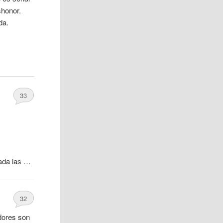
shonor.
da.
33
ada las …
32
adores son