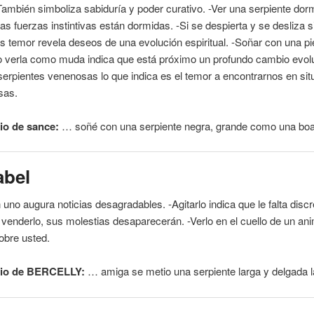
También simboliza sabiduría y poder curativo. -Ver una
serpiente
dorm
as fuerzas instintivas están dormidas. -Si se despierta y se desliza s
s temor revela deseos de una evolución espiritual. -Soñar con una pi
 verla como muda indica que está próximo un profundo cambio evolut
erpientes venenosas lo que indica es el temor a encontrarnos en si
sas.
io de sance:
… soñé con una
serpiente
negra, grande como una bo
abel
 uno augura noticias desagradables. -Agitarlo indica que le falta discr
 venderlo, sus molestias desaparecerán. -Verlo en el
cuello
de un ani
obre usted.
io de BERCELLY:
… amiga se metio una
serpiente
larga y delgada 