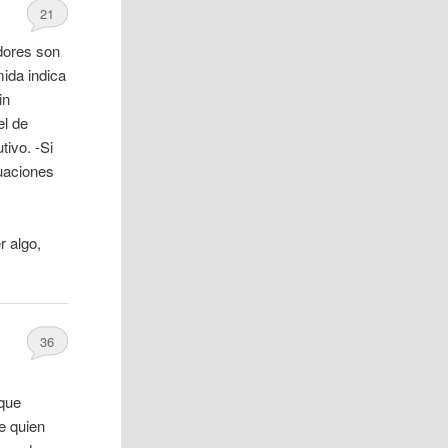
21
adores son
ida indica
in
el de
ivo. -Si
tuaciones
 algo,
36
 que
e quien