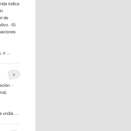
ida indica
in
el de
ivo. -Si
tuaciones
a, o …
9
eción. -
mal,
la undia …