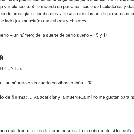
ojo y melancolía. Si lo
muerde
un perro es indicio de habladurías y de
leando presagian enemistades y desaveniencias con la persona ama
ue ladra(n) anuncia(n) malestares y chismes.
perro – un número de la suerte de perro sueño – 15 y 11
a
RPIENTE
).
a – un número de la suerte de vibora sueño – 32
io de Norma:
… va acariciar y la
muerde
..a mi no
me
gustan para n
icado más frecuente es de carácter sexual, especialmente si los soñ