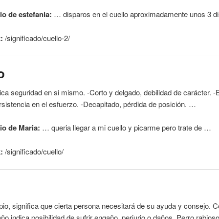
o de estefania:
… disparos en el
cuello
aproximadamente unos 3 d
:
/significado/
cuello
-2/
o
dica seguridad en si mismo. -Corto y delgado, debilidad de carácter. 
ersistencia en el esfuerzo. -Decapitado, pérdida de posición. …
o de Maria:
… queria llegar a mi
cuello
y picarme pero trate de …
:
/significado/
cuello
/
pio, significa que cierta persona necesitará de su ayuda y consejo. 
año indica posibilidad de sufrir engaño, perjurio o daños. Perro rabios