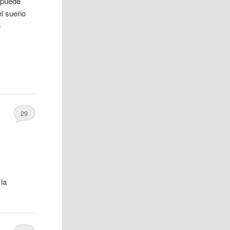
 puede
el sueño
n
29
 la