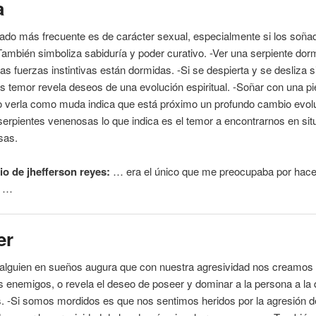
a
icado más frecuente es de carácter sexual, especialmente si los soñ
También simboliza sabiduría y poder curativo. -Ver una
serpiente
dorm
as fuerzas instintivas están dormidas. -Si se despierta y se desliza s
s temor revela deseos de una evolución espiritual. -Soñar con una pi
 verla como muda indica que está próximo un profundo cambio evolut
erpientes venenosas lo que indica es el temor a encontrarnos en si
sas.
o de jhefferson reyes:
… era el único que
me
preocupaba por hacer
e …
er
 alguien en sueños augura que con nuestra agresividad nos creamos
enemigos, o revela el deseo de poseer y dominar a la persona a la
 -Si somos mordidos es que nos sentimos heridos por la agresión d