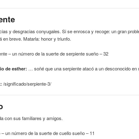
ente
cias y desgracias conyugales. Si se enrosca y recoge: un gran prob
á en breve. Matarla: honor y triunfo.
ente
– un número de la suerte de
serpiente
sueño – 32
o de esther:
… soñé que una
serpiente
atacó a un desconocido en
:
/significado/
serpiente
-3/
o
da con sus familiares y amigos.
o
– un número de la suerte de
cuello
sueño – 11