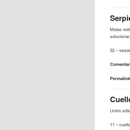
Serpi
Malas noti
solucionar
32 –
serpi
Comentari
Permalink
Cuell
Unión sóli
11 –
cuell